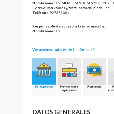
Nombramiento:
MEMORANDUM N°373-2025-G
Correo:
markzanes@tramusamachupicchu.pe
Teléfono:
927381061
Responsable de acceso a la información:
Nombramiento:
Ver administradores de la información
Datos generales
Planeamiento y
Presupuesto
P
organización
inver
DATOS GENERALES