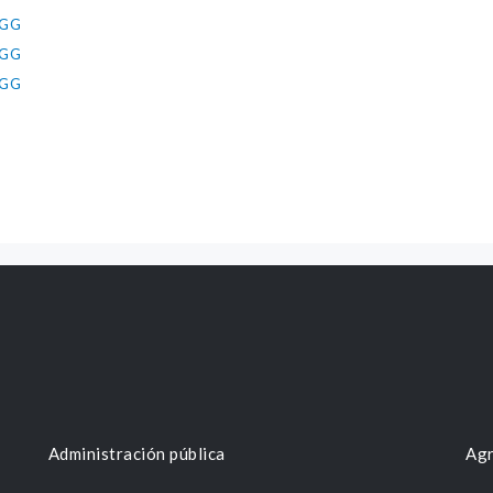
-GG
-GG
-GG
Administración pública
Agr