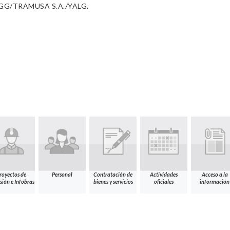
G/TRAMUSA S.A./YALG.
royectos de
Personal
Contratación de
Actividades
Acceso a la
sión e Infobras
bienes y servicios
oficiales
información