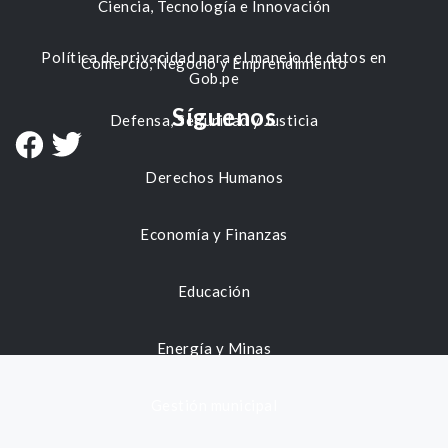
Ciencia, Tecnología e Innovación
Política de privacidad para el manejo de datos en
Comercio, Negocio y Emprendimiento
Gob.pe
Síguenos
Defensa, Seguridad y Justicia
Derechos Humanos
Economía y Finanzas
Educación
Energía y Minas
Gestión municipal