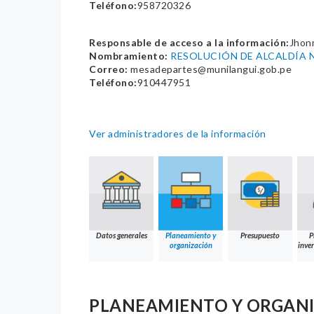
Teléfono:
958720326
Responsable de acceso a la información:
Jhon
Nombramiento:
RESOLUCIÓN DE ALCALDÍA 
Correo:
mesadepartes@munilangui.gob.pe
Teléfono:
910447951
Ver administradores de la información
Datos generales
Planeamiento y
Presupuesto
P
organización
inver
PLANEAMIENTO Y ORGAN