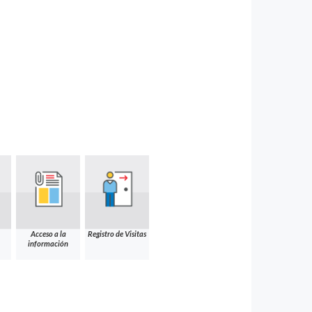
Acceso a la
Registro de Visitas
información