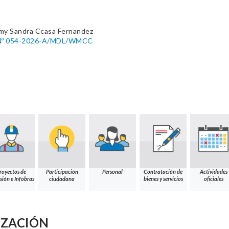
my Sandra Ccasa Fernandez
Nº 054-2026-A/MDL/WMCC
royectos de
Participación
Personal
Contratación de
Actividades
sión e Infobras
ciudadana
bienes y servicios
oficiales
IZACIÓN