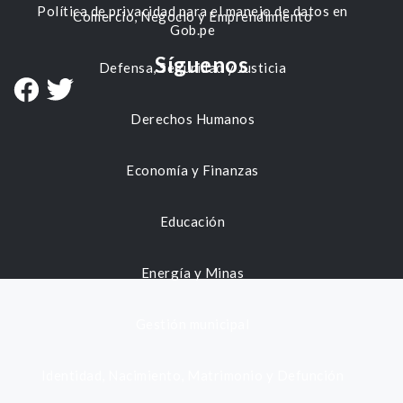
Política de privacidad para el manejo de datos en
Comercio, Negocio y Emprendimiento
Gob.pe
Síguenos
Defensa, Seguridad y Justicia
Derechos Humanos
Economía y Finanzas
Educación
Energía y Minas
Gestión municipal
Identidad, Nacimiento, Matrimonio y Defunción