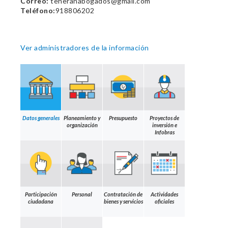
Correo:
teheranabogados@gmail.com
Teléfono:
918806202
Ver administradores de la información
Datos generales
Planeamiento y
Presupuesto
Proyectos de
organización
inversión e
Infobras
Participación
Personal
Contratación de
Actividades
ciudadana
bienes y servicios
oficiales