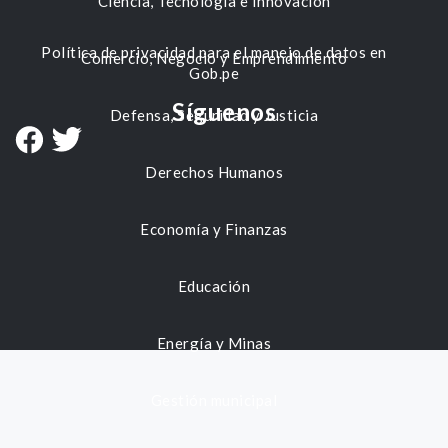
Ciencia, Tecnología e Innovación
Política de privacidad para el manejo de datos en
Comercio, Negocio y Emprendimiento
Gob.pe
Síguenos
Defensa, Seguridad y Justicia
Derechos Humanos
Economía y Finanzas
Educación
Energía y Minas
Gestión municipal