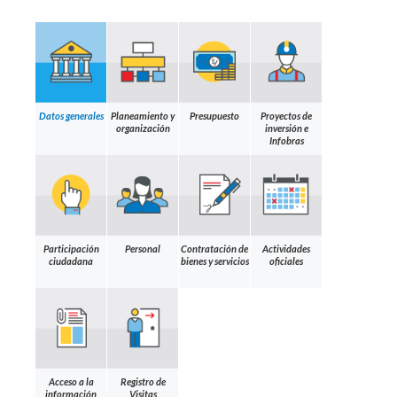
Datos generales
Planeamiento y
Presupuesto
Proyectos de
organización
inversión e
Infobras
Participación
Personal
Contratación de
Actividades
ciudadana
bienes y servicios
oficiales
Acceso a la
Registro de
información
Visitas