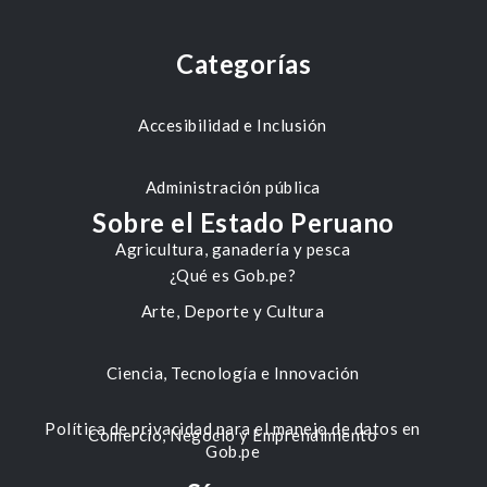
Categorías
Accesibilidad e Inclusión
Administración pública
Sobre el Estado Peruano
Agricultura, ganadería y pesca
¿Qué es Gob.pe?
Arte, Deporte y Cultura
Ciencia, Tecnología e Innovación
Política de privacidad para el manejo de datos en
Comercio, Negocio y Emprendimiento
Gob.pe