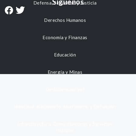
Síguenos
Defensa, Seguridad y Justicia
Derechos Humanos
Economía y Finanzas
Educación
Energía y Minas
Gestión municipal
Identidad, Nacimiento, Matrimonio y Defunción
Infraestructura, Comunicaciones y Servicios
Públicos