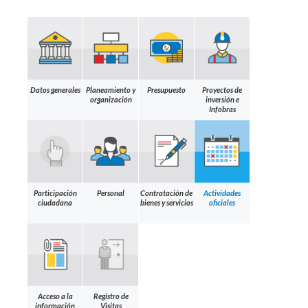
Datos generales
Planeamiento y
Presupuesto
Proyectos de
organización
inversión e
Infobras
Participación
Personal
Contratación de
Actividades
ciudadana
bienes y servicios
oficiales
Acceso a la
Registro de
información
Visitas