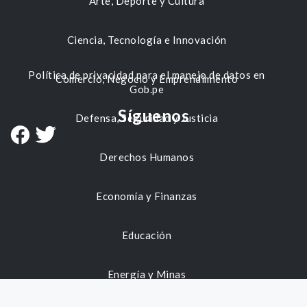
Arte, Deporte y Cultura
Ciencia, Tecnología e Innovación
Política de privacidad para el manejo de datos en
Comercio, Negocio y Emprendimiento
Gob.pe
Síguenos
Defensa, Seguridad y Justicia
Derechos Humanos
Economía y Finanzas
Educación
Energía y Minas