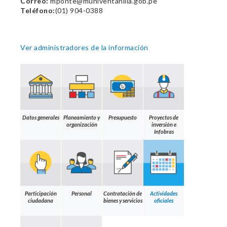
Correo:
mponte@muniventanilla.gob.pe
Teléfono:
(01) 904-0388
Ver administradores de la información
Datos generales
Planeamiento y
Presupuesto
Proyectos de
organización
inversión e
Infobras
Participación
Personal
Contratación de
Actividades
ciudadana
bienes y servicios
oficiales