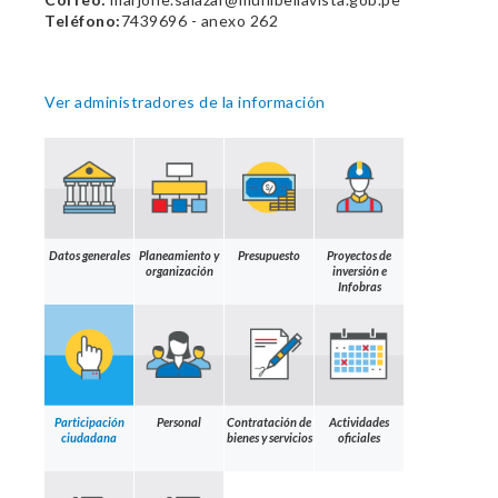
Teléfono:
7439696 - anexo 262
Ver administradores de la información
Datos generales
Planeamiento y
Presupuesto
Proyectos de
organización
inversión e
Infobras
Participación
Personal
Contratación de
Actividades
ciudadana
bienes y servicios
oficiales