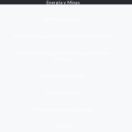
Energía y Minas
Gestión municipal
Identidad, Nacimiento, Matrimonio y Defunción
Infraestructura, Comunicaciones y Servicios
Públicos
Inmuebles y Vivienda
Medio Ambiente
Migración, Turismo y Viajes
Otros