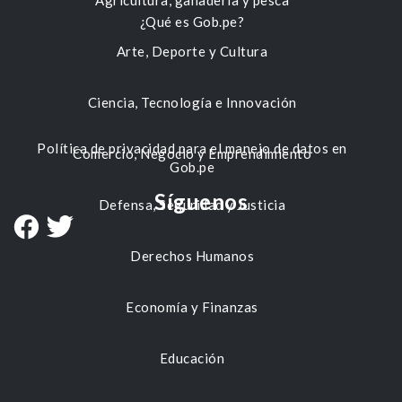
Agricultura, ganadería y pesca
¿Qué es Gob.pe?
Arte, Deporte y Cultura
Ciencia, Tecnología e Innovación
Política de privacidad para el manejo de datos en
Comercio, Negocio y Emprendimiento
Gob.pe
Síguenos
Defensa, Seguridad y Justicia
Derechos Humanos
Economía y Finanzas
Educación