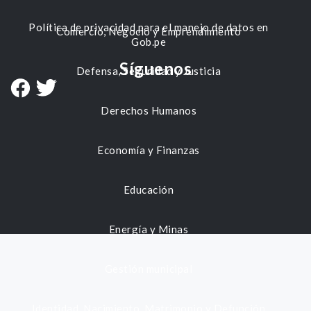
Política de privacidad para el manejo de datos en
Comercio, Negocio y Emprendimiento
Gob.pe
Síguenos
Defensa, Seguridad y Justicia
Derechos Humanos
Economía y Finanzas
Educación
Energía y Minas
Gestión municipal
Identidad, Nacimiento, Matrimonio y Defunción