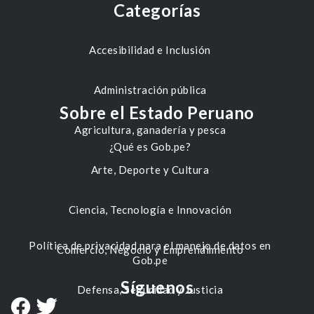
Categorías
Accesibilidad e Inclusión
Administración pública
Sobre el Estado Peruano
Agricultura, ganadería y pesca
¿Qué es Gob.pe?
Arte, Deporte y Cultura
Ciencia, Tecnología e Innovación
Política de privacidad para el manejo de datos en
Comercio, Negocio y Emprendimiento
Gob.pe
Síguenos
Defensa, Seguridad y Justicia