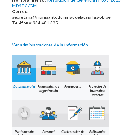
MDSDC/GM
Correo:
secretaria@munisantodomingodelacapilla.gob.pe
Teléfono:
984 481 825
Ver administradores de la información
Datos generales
Planeamiento y
Presupuesto
Proyectos de
organización
inversión e
Infobras
Participación
Personal
Contratación de
Actividades