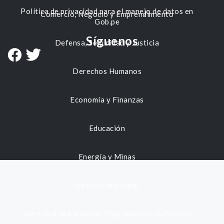
Política de privacidad para el manejo de datos en
Comercio, Negocio y Emprendimiento
Gob.pe
Síguenos
Defensa, Seguridad y Justicia
Derechos Humanos
Economía y Finanzas
Educación
Energía y Minas
Gestión municipal
Identidad, Nacimiento, Matrimonio y Defunción