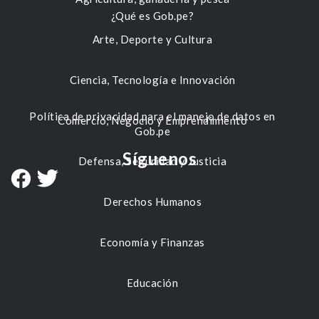
¿Qué es Gob.pe?
Arte, Deporte y Cultura
Ciencia, Tecnología e Innovación
Política de privacidad para el manejo de datos en
Comercio, Negocio y Emprendimiento
Gob.pe
Síguenos
Defensa, Seguridad y Justicia
Derechos Humanos
Economía y Finanzas
Educación