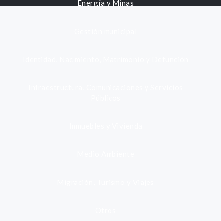
Energía y Minas
Gestión municipal
Identidad, Nacimiento, Matrimonio y Defunción
Infraestructura, Comunicaciones y Servicios
Públicos
Inmuebles y Vivienda
Medio Ambiente
Migración, Turismo y Viajes
Otros