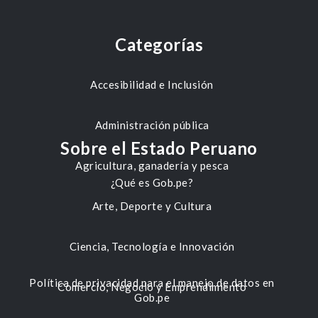
Categorías
Accesibilidad e Inclusión
Administración pública
Sobre el Estado Peruano
Agricultura, ganadería y pesca
¿Qué es Gob.pe?
Arte, Deporte y Cultura
Ciencia, Tecnología e Innovación
Política de privacidad para el manejo de datos en
Comercio, Negocio y Emprendimiento
Gob.pe