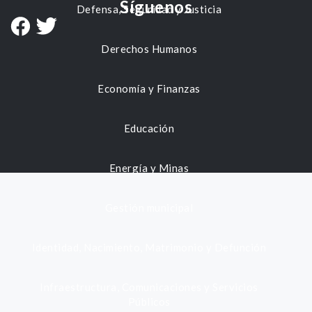
Síguenos
Defensa, Seguridad y Justicia
Derechos Humanos
Economía y Finanzas
Educación
Energía y Minas
Gestión municipal
Identidad, Nacimiento, Matrimonio y Defunción
Infraestructura, Comunicaciones y Servicios
Públicos