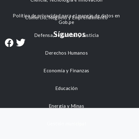
Política de privacidad para el manejo de datos en
Comercio, Negocio y Emprendimiento
Gob.pe
Síguenos
Defensa, Seguridad y Justicia
Derechos Humanos
Economía y Finanzas
Educación
Energía y Minas
Gestión municipal