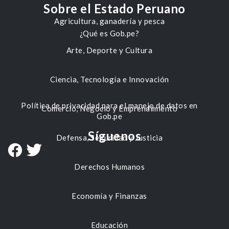
Sobre el Estado Peruano
Agricultura, ganadería y pesca
¿Qué es Gob.pe?
Arte, Deporte y Cultura
Ciencia, Tecnología e Innovación
Política de privacidad para el manejo de datos en
Comercio, Negocio y Emprendimiento
Gob.pe
Síguenos
Defensa, Seguridad y Justicia
Derechos Humanos
Economía y Finanzas
Educación