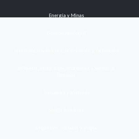
Energía y Minas
Gestión municipal
Identidad, Nacimiento, Matrimonio y Defunción
Infraestructura, Comunicaciones y Servicios
Públicos
Inmuebles y Vivienda
Medio Ambiente
Migración, Turismo y Viajes