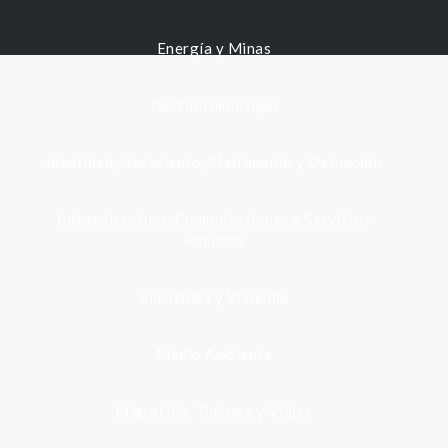
Energía y Minas
Gestión municipal
Identidad, Nacimiento, Matrimonio y Defunción
Infraestructura, Comunicaciones y Servicios
Públicos
Inmuebles y Vivienda
Medio Ambiente
Migración, Turismo y Viajes