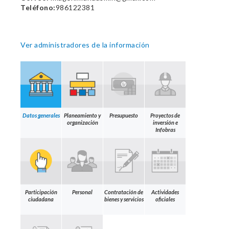
Teléfono:
986122381
Ver administradores de la información
Datos generales
Planeamiento y
Presupuesto
Proyectos de
organización
inversión e
Infobras
Participación
Personal
Contratación de
Actividades
ciudadana
bienes y servicios
oficiales