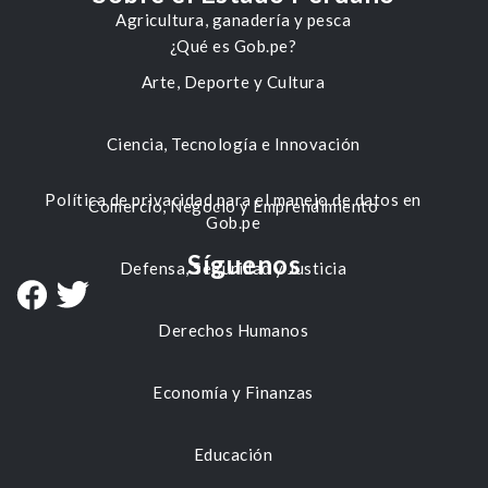
Agricultura, ganadería y pesca
¿Qué es Gob.pe?
Arte, Deporte y Cultura
Ciencia, Tecnología e Innovación
Política de privacidad para el manejo de datos en
Comercio, Negocio y Emprendimiento
Gob.pe
Síguenos
Defensa, Seguridad y Justicia
Derechos Humanos
Economía y Finanzas
Educación