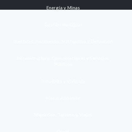
Energía y Minas
Gestión municipal
Identidad, Nacimiento, Matrimonio y Defunción
Infraestructura, Comunicaciones y Servicios
Públicos
Inmuebles y Vivienda
Medio Ambiente
Migración, Turismo y Viajes
Otros