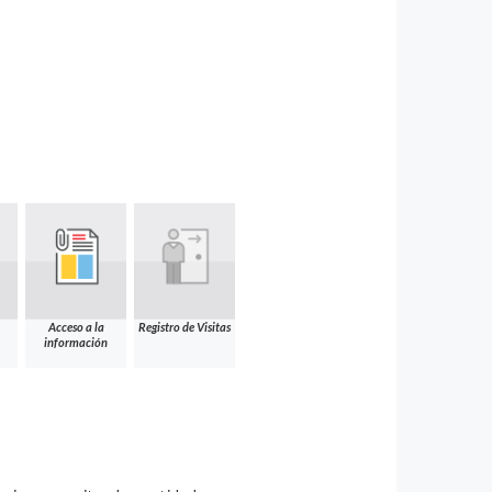
Acceso a la
Registro de Visitas
información