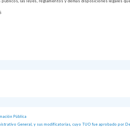
s públicos, las leyes, reglamentos y demás disposiciones legales qu
S
mación Pública
istrativo General, y sus modificatorias, cuyo TUO fue aprobado por