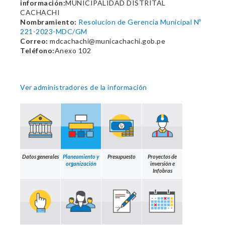
información:
MUNICIPALIDAD DISTRITAL
CACHACHI
Nombramiento:
Resolucion de Gerencia Municipal Nº
221-2023-MDC/GM
Correo:
mdcachachi@municachachi.gob.pe
Teléfono:
Anexo 102
Ver administradores de la información
Datos generales
Planeamiento y
Presupuesto
Proyectos de
organización
inversión e
Infobras