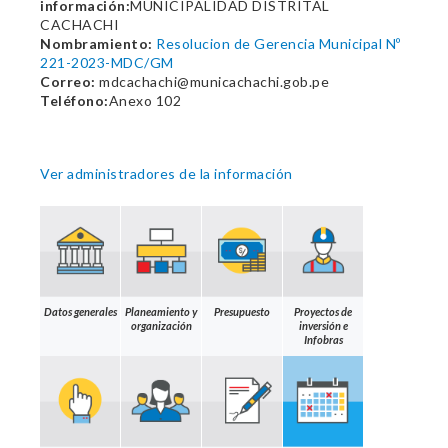
información:
MUNICIPALIDAD DISTRITAL
CACHACHI
Nombramiento:
Resolucion de Gerencia Municipal Nº
221-2023-MDC/GM
Correo:
mdcachachi@municachachi.gob.pe
Teléfono:
Anexo 102
Ver administradores de la información
Datos generales
Planeamiento y
Presupuesto
Proyectos de
organización
inversión e
Infobras