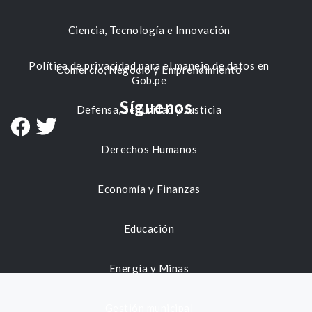
Ciencia, Tecnología e Innovación
Política de privacidad para el manejo de datos en
Comercio, Negocio y Emprendimiento
Gob.pe
Síguenos
Defensa, Seguridad y Justicia
Derechos Humanos
Economía y Finanzas
Educación
Energía y Minas
Gestión municipal