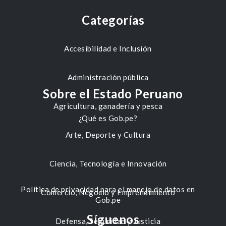
Categorías
Accesibilidad e Inclusión
Administración pública
Sobre el Estado Peruano
Agricultura, ganadería y pesca
¿Qué es Gob.pe?
Arte, Deporte y Cultura
Ciencia, Tecnología e Innovación
Política de privacidad para el manejo de datos en
Comercio, Negocio y Emprendimiento
Gob.pe
Síguenos
Defensa, Seguridad y Justicia