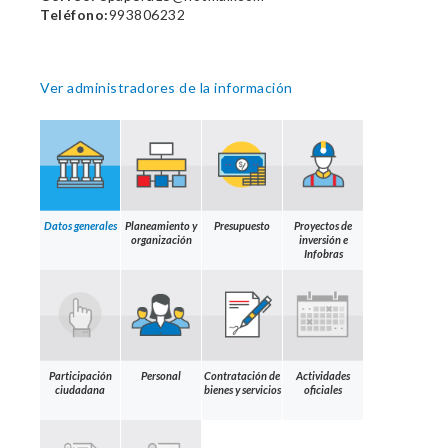
Teléfono:
993806232
Ver administradores de la información
Datos generales
Planeamiento y
Presupuesto
Proyectos de
organización
inversión e
Infobras
Participación
Personal
Contratación de
Actividades
ciudadana
bienes y servicios
oficiales