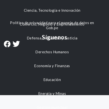
Ciencia, Tecnología e Innovación
Política de privacidad para el manejo de datos en
Comercio, Negocio y Emprendimiento
Gob.pe
Síguenos
Defensa, Seguridad y Justicia
Derechos Humanos
Economía y Finanzas
Educación
Energía y Minas
Gestión municipal