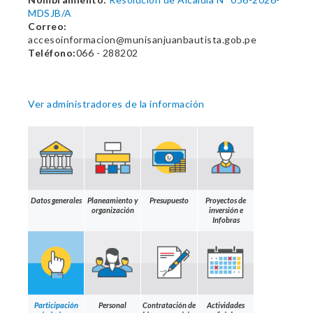
MDSJB/A
Correo:
accesoinformacion@munisanjuanbautista.gob.pe
Teléfono:
066 - 288202
Ver administradores de la información
Datos generales
Planeamiento y
Presupuesto
Proyectos de
organización
inversión e
Infobras
Participación
Personal
Contratación de
Actividades