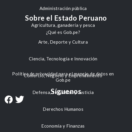
Administración pública
Sobre el Estado Peruano
Agricultura, ganadería y pesca
¿Qué es Gob.pe?
Arte, Deporte y Cultura
Ciencia, Tecnología e Innovación
Política de privacidad para el manejo de datos en
Comercio, Negocio y Emprendimiento
Gob.pe
Síguenos
Defensa, Seguridad y Justicia
Derechos Humanos
Economía y Finanzas