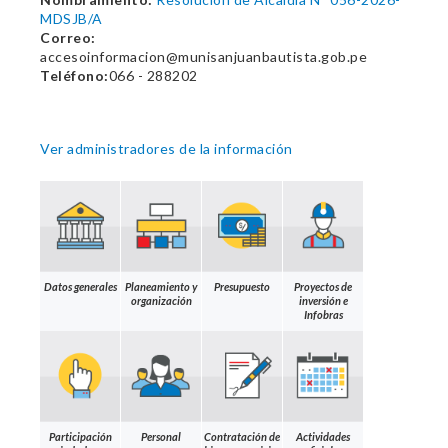
MDSJB/A
Correo:
accesoinformacion@munisanjuanbautista.gob.pe
Teléfono:
066 - 288202
Ver administradores de la información
Datos generales
Planeamiento y
Presupuesto
Proyectos de
organización
inversión e
Infobras
Participación
Personal
Contratación de
Actividades