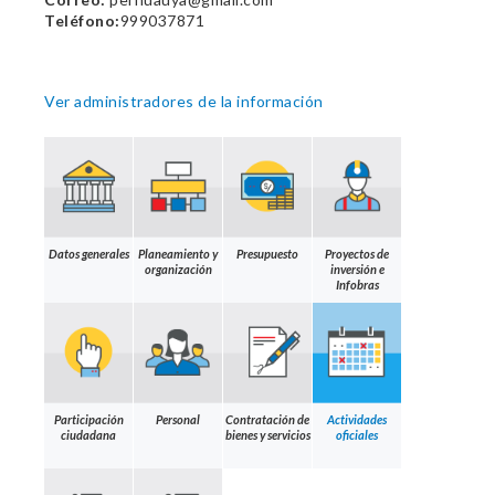
Teléfono:
999037871
Ver administradores de la información
Datos generales
Planeamiento y
Presupuesto
Proyectos de
organización
inversión e
Infobras
Participación
Personal
Contratación de
Actividades
ciudadana
bienes y servicios
oficiales