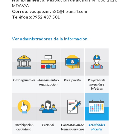
MDAV/A
Correo:
vasquezmvh20@hotmail.com
Teléfono:
9952 437 501
Ver administradores de la información
Datos generales
Planeamiento y
Presupuesto
Proyectos de
organización
inversión e
Infobras
Participación
Personal
Contratación de
Actividades
ciudadana
bienes y servicios
oficiales