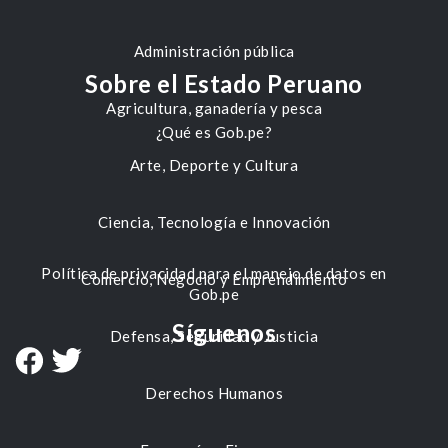
Administración pública
Sobre el Estado Peruano
Agricultura, ganadería y pesca
¿Qué es Gob.pe?
Arte, Deporte y Cultura
Ciencia, Tecnología e Innovación
Política de privacidad para el manejo de datos en
Comercio, Negocio y Emprendimiento
Gob.pe
Síguenos
Defensa, Seguridad y Justicia
Derechos Humanos