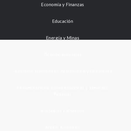
Economía y Finanzas
Educación
Energía y Minas
Gestión municipal
Identidad, Nacimiento, Matrimonio y Defunción
Infraestructura, Comunicaciones y Servicios
Públicos
Inmuebles y Vivienda
Medio Ambiente