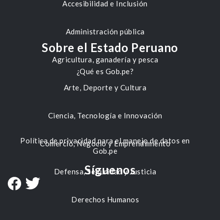
Accesibilidad e Inclusión
Administración pública
Sobre el Estado Peruano
Agricultura, ganadería y pesca
¿Qué es Gob.pe?
Arte, Deporte y Cultura
Ciencia, Tecnología e Innovación
Política de privacidad para el manejo de datos en
Comercio, Negocio y Emprendimiento
Gob.pe
Síguenos
Defensa, Seguridad y Justicia
Derechos Humanos