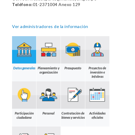
Teléfono:
01-2371004 Anexo 129
Ver administradores de la información
Datos generales
Planeamiento y
Presupuesto
Proyectos de
organización
inversión e
Infobras
Participación
Personal
Contratación de
Actividades
ciudadana
bienes y servicios
oficiales