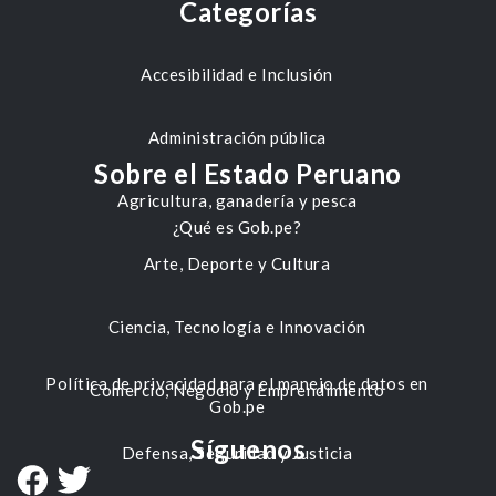
Categorías
Accesibilidad e Inclusión
Administración pública
Sobre el Estado Peruano
Agricultura, ganadería y pesca
¿Qué es Gob.pe?
Arte, Deporte y Cultura
Ciencia, Tecnología e Innovación
Política de privacidad para el manejo de datos en
Comercio, Negocio y Emprendimiento
Gob.pe
Síguenos
Defensa, Seguridad y Justicia