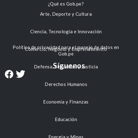
¿Qué es Gob.pe?
Arte, Deporte y Cultura
Ciencia, Tecnología e Innovación
Política de privacidad para el manejo de datos en
Comercio, Negocio y Emprendimiento
Gob.pe
Síguenos
Defensa, Seguridad y Justicia
Derechos Humanos
Economía y Finanzas
Educación
Energía y Minas