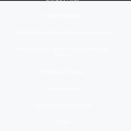
Gestión municipal
Identidad, Nacimiento, Matrimonio y Defunción
Infraestructura, Comunicaciones y Servicios
Públicos
Inmuebles y Vivienda
Medio Ambiente
Migración, Turismo y Viajes
Otros