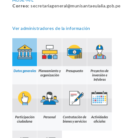
Correo:
secretariageneral@munisantaeulalia.gob.pe
Ver administradores de la información
Datos generales
Planeamiento y
Presupuesto
Proyectos de
organización
inversión e
Infobras
Participación
Personal
Contratación de
Actividades
ciudadana
bienes y servicios
oficiales