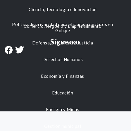
Ciencia, Tecnología e Innovación
Política de privacidad para el manejo de datos en
Comercio, Negocio y Emprendimiento
Gob.pe
Síguenos
Defensa, Seguridad y Justicia
Derechos Humanos
Economía y Finanzas
Educación
Energía y Minas
Gestión municipal