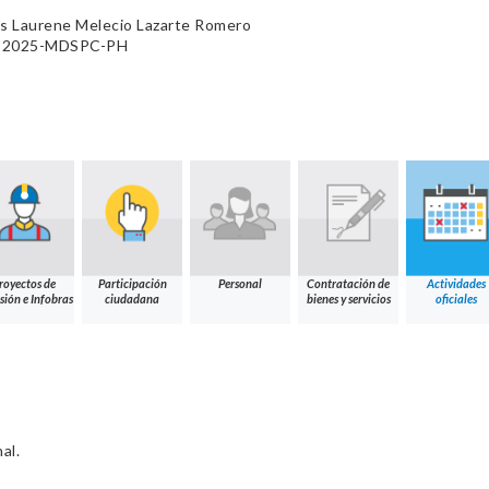
os Laurene Melecio Lazarte Romero
45-2025-MDSPC-PH
royectos de
Participación
Personal
Contratación de
Actividades
sión e Infobras
ciudadana
bienes y servicios
oficiales
al.