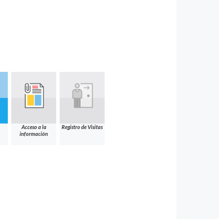
Acceso a la
Registro de Visitas
información