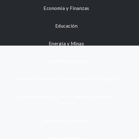
Economía y Finanzas
Educación
Energía y Minas
Gestión municipal
Identidad, Nacimiento, Matrimonio y Defunción
Infraestructura, Comunicaciones y Servicios
Públicos
Inmuebles y Vivienda
Medio Ambiente