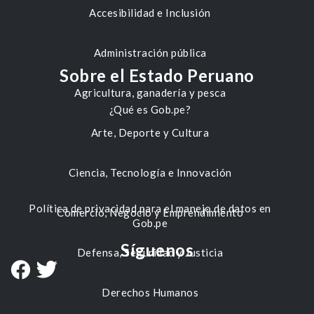
Accesibilidad e Inclusión
Administración pública
Sobre el Estado Peruano
Agricultura, ganadería y pesca
¿Qué es Gob.pe?
Arte, Deporte y Cultura
Ciencia, Tecnología e Innovación
Política de privacidad para el manejo de datos en
Comercio, Negocio y Emprendimiento
Gob.pe
Síguenos
Defensa, Seguridad y Justicia
Derechos Humanos