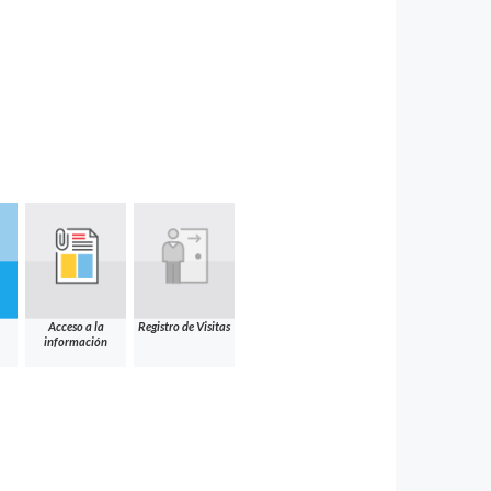
Acceso a la
Registro de Visitas
información