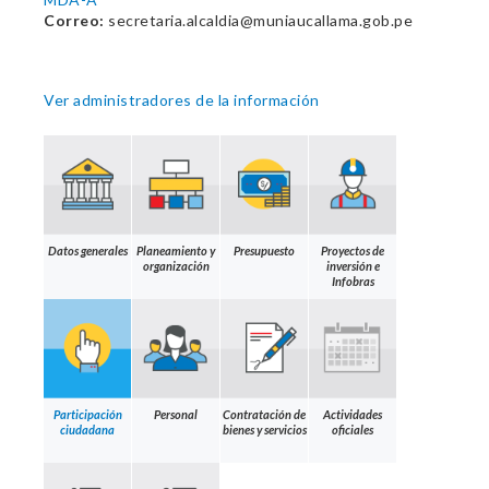
Correo:
secretaria.alcaldia@muniaucallama.gob.pe
Ver administradores de la información
Datos generales
Planeamiento y
Presupuesto
Proyectos de
organización
inversión e
Infobras
Participación
Personal
Contratación de
Actividades
ciudadana
bienes y servicios
oficiales