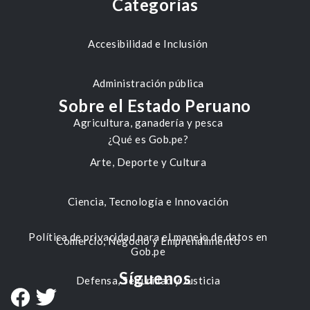
Categorías
Accesibilidad e Inclusión
Administración pública
Sobre el Estado Peruano
Agricultura, ganadería y pesca
¿Qué es Gob.pe?
Arte, Deporte y Cultura
Ciencia, Tecnología e Innovación
Política de privacidad para el manejo de datos en
Comercio, Negocio y Emprendimiento
Gob.pe
Síguenos
Defensa, Seguridad y Justicia