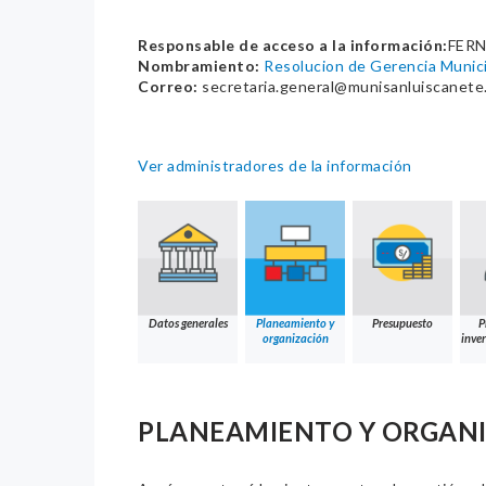
Responsable de acceso a la información:
FERN
Nombramiento:
Resolucion de Gerencia Muni
Correo:
secretaria.general@munisanluiscanete
Ver administradores de la información
Datos generales
Planeamiento y
Presupuesto
P
organización
inver
PLANEAMIENTO Y ORGAN