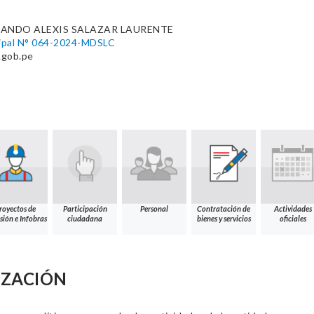
ANDO ALEXIS SALAZAR LAURENTE
cipal N° 064-2024-MDSLC
.gob.pe
royectos de
Participación
Personal
Contratación de
Actividades
sión e Infobras
ciudadana
bienes y servicios
oficiales
IZACIÓN