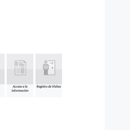
Acceso a la
Registro de Visitas
información