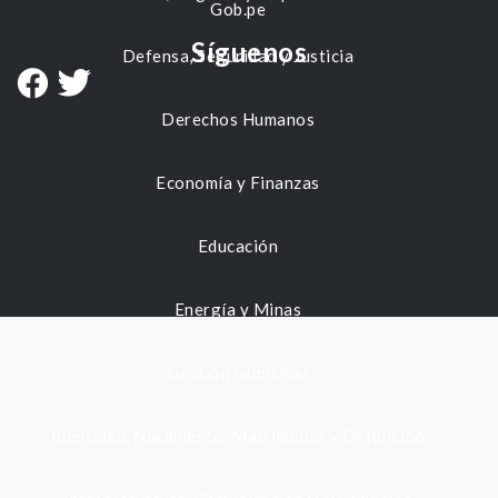
Gob.pe
Síguenos
Defensa, Seguridad y Justicia
Derechos Humanos
Economía y Finanzas
Educación
Energía y Minas
Gestión municipal
Identidad, Nacimiento, Matrimonio y Defunción