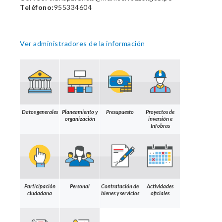
Teléfono:
955334604
Ver administradores de la información
Datos generales
Planeamiento y
Presupuesto
Proyectos de
organización
inversión e
Infobras
Participación
Personal
Contratación de
Actividades
ciudadana
bienes y servicios
oficiales