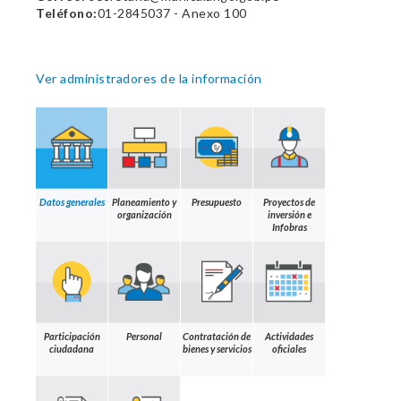
Teléfono:
01-2845037 - Anexo 100
Ver administradores de la información
Datos generales
Planeamiento y
Presupuesto
Proyectos de
organización
inversión e
Infobras
Participación
Personal
Contratación de
Actividades
ciudadana
bienes y servicios
oficiales