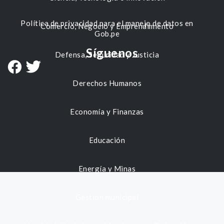
Política de privacidad para el manejo de datos en
Comercio, Negocio y Emprendimiento
Gob.pe
Síguenos
Defensa, Seguridad y Justicia
Derechos Humanos
Economía y Finanzas
Educación
Energía y Minas
Gestión municipal