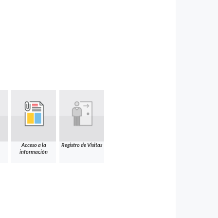
Acceso a la
Registro de Visitas
información