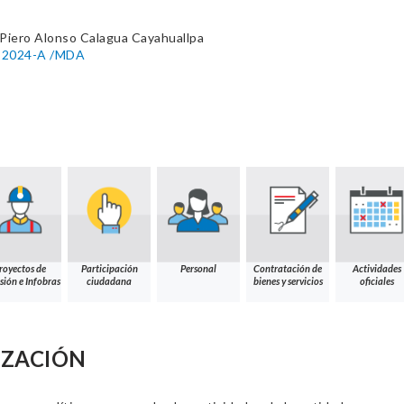
Piero Alonso Calagua Cayahuallpa
93-2024-A /MDA
royectos de
Participación
Personal
Contratación de
Actividades
sión e Infobras
ciudadana
bienes y servicios
oficiales
IZACIÓN