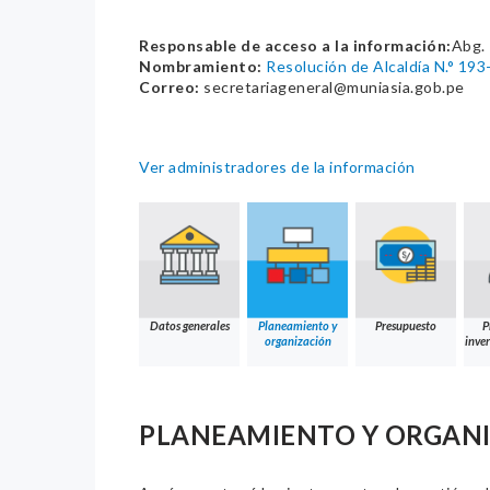
Responsable de acceso a la información:
Abg. 
Nombramiento:
Resolución de Alcaldía N.° 1
Correo:
secretariageneral@muniasia.gob.pe
Ver administradores de la información
Datos generales
Planeamiento y
Presupuesto
P
organización
inver
PLANEAMIENTO Y ORGAN