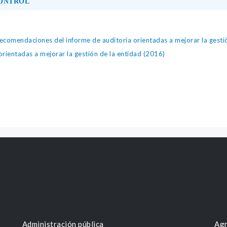
CONTROL
comendaciones del informe de auditoria orientadas a mejorar la gesti
rientadas a mejorar la gestión de la entidad (2016)
Administración pública
Agr