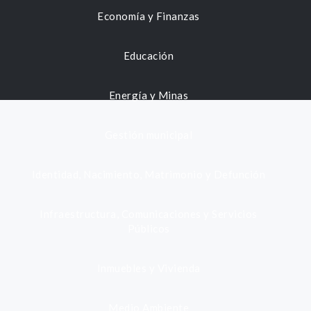
Economía y Finanzas
Educación
Energía y Minas
Gestión municipal
Identidad, Nacimiento, Matrimonio y Defunción
Infraestructura, Comunicaciones y Servicios
Públicos
Inmuebles y Vivienda
Medio Ambiente