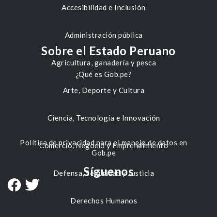
Accesibilidad e Inclusión
Administración pública
Sobre el Estado Peruano
Agricultura, ganadería y pesca
¿Qué es Gob.pe?
Arte, Deporte y Cultura
Ciencia, Tecnología e Innovación
Política de privacidad para el manejo de datos en
Comercio, Negocio y Emprendimiento
Gob.pe
Síguenos
Defensa, Seguridad y Justicia
Derechos Humanos