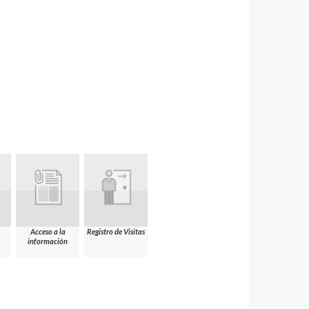
Acceso a la
Registro de Visitas
información