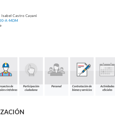
 Isabel Castro Cayani
2020-A-MDM
e
royectos de
Participación
Personal
Contratación de
Actividades
sión e Infobras
ciudadana
bienes y servicios
oficiales
IZACIÓN