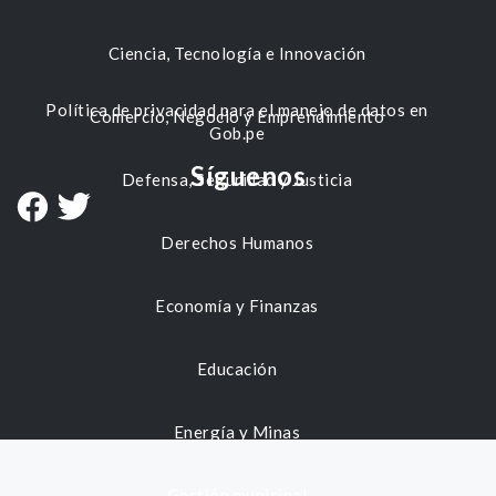
Ciencia, Tecnología e Innovación
Política de privacidad para el manejo de datos en
Comercio, Negocio y Emprendimiento
Gob.pe
Síguenos
Defensa, Seguridad y Justicia
Derechos Humanos
Economía y Finanzas
Educación
Energía y Minas
Gestión municipal