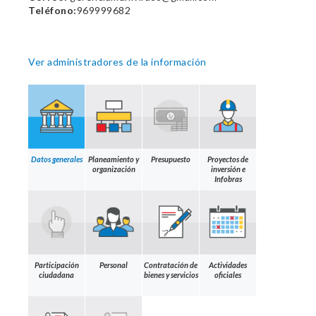
Teléfono:
969999682
Ver administradores de la información
Datos generales
Planeamiento y
Presupuesto
Proyectos de
organización
inversión e
Infobras
Participación
Personal
Contratación de
Actividades
ciudadana
bienes y servicios
oficiales