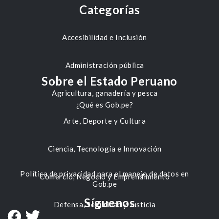
Categorías
Accesibilidad e Inclusión
Administración pública
Sobre el Estado Peruano
Agricultura, ganadería y pesca
¿Qué es Gob.pe?
Arte, Deporte y Cultura
Ciencia, Tecnología e Innovación
Política de privacidad para el manejo de datos en
Comercio, Negocio y Emprendimiento
Gob.pe
Síguenos
Defensa, Seguridad y Justicia