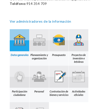
Teléfono:
914 354 709
Ver administradores de la información
Datos generales
Planeamiento y
Presupuesto
Proyectos de
organización
inversión e
Infobras
Participación
Personal
Contratación de
Actividades
ciudadana
bienes y servicios
oficiales