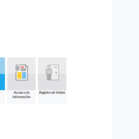
Acceso a la
Registro de Visitas
información