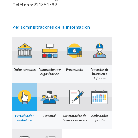
Teléfono:
921354599
Ver administradores de la información
Datos generales
Planeamiento y
Presupuesto
Proyectos de
organización
inversión e
Infobras
Participación
Personal
Contratación de
Actividades
ciudadana
bienes y servicios
oficiales