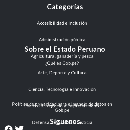
Categorías
Accesibilidad e Inclusión
Administración pública
Sobre el Estado Peruano
Agricultura, ganadería y pesca
¿Qué es Gob.pe?
Arte, Deporte y Cultura
Ciencia, Tecnología e Innovación
Política de privacidad para el manejo de datos en
Comercio, Negocio y Emprendimiento
Gob.pe
Síguenos
Defensa, Seguridad y Justicia