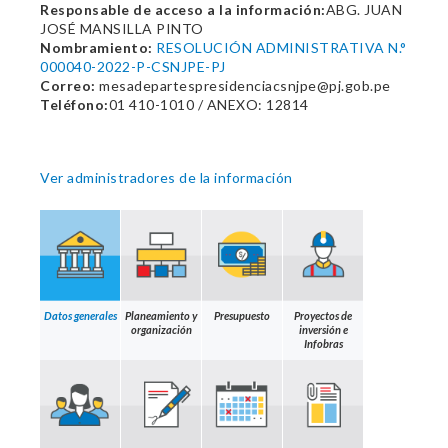
Responsable de acceso a la información:
ABG. JUAN
JOSÉ MANSILLA PINTO
Nombramiento:
RESOLUCIÓN ADMINISTRATIVA N.°
000040-2022-P-CSNJPE-PJ
Correo:
mesadepartespresidenciacsnjpe@pj.gob.pe
Teléfono:
01 410-1010 / ANEXO: 12814
Ver administradores de la información
Datos generales
Planeamiento y
Presupuesto
Proyectos de
organización
inversión e
Infobras