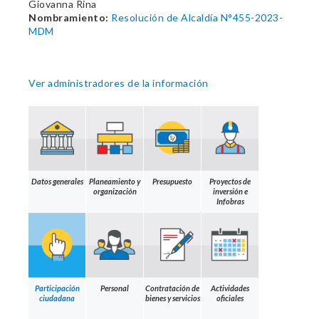
Giovanna Rina
Nombramiento:
Resolución de Alcaldía N°455-2023-
MDM
Ver administradores de la información
Datos generales
Planeamiento y
Presupuesto
Proyectos de
organización
inversión e
Infobras
Participación
Personal
Contratación de
Actividades
ciudadana
bienes y servicios
oficiales