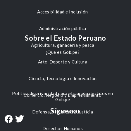
Accesibilidad e Inclusión
Administración pública
Sobre el Estado Peruano
Agricultura, ganadería y pesca
¿Qué es Gob.pe?
Arte, Deporte y Cultura
Ciencia, Tecnología e Innovación
Política de privacidad para el manejo de datos en
Comercio, Negocio y Emprendimiento
Gob.pe
Síguenos
Defensa, Seguridad y Justicia
Derechos Humanos