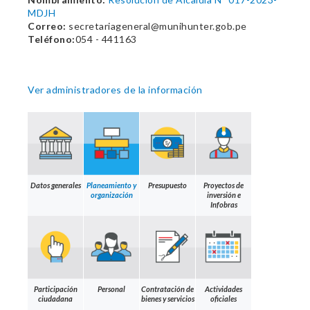
MDJH
Correo:
secretariageneral@munihunter.gob.pe
Teléfono:
054 - 441163
Ver administradores de la información
Datos generales
Planeamiento y
Presupuesto
Proyectos de
organización
inversión e
Infobras
Participación
Personal
Contratación de
Actividades
ciudadana
bienes y servicios
oficiales