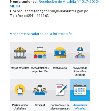
Nombramiento:
Resolución de Alcaldia N° 017-2023-
MDJH
Correo:
secretariageneral@munihunter.gob.pe
Teléfono:
054 - 441163
Ver administradores de la información
Datos generales
Planeamiento y
Presupuesto
Proyectos de
organización
inversión e
Infobras
Participación
Personal
Contratación de
Actividades
ciudadana
bienes y servicios
oficiales